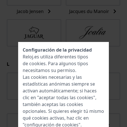
Jacob Jensen
Jacques du Manoir
Configuración de la privacidad
Jaguar
Joalia
Reloj.es utiliza diferentes tipos
L
de
cookies
. Para algunos tipos
necesitamos su permiso.
Las cookies necesarias y las
estadísticas anónimas siempre se
activan automáticamente; si haces
clic en "aceptar todas las cookies",
también aceptas las cookies
Lacoste
Ligure
opcionales. Si quieres elegir tú mismo
qué cookies activas, haz clic en
"configuración de cookies".