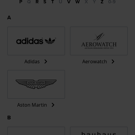
P
Q
R
S
T
U
V
W
X
Y
Z
0-9
A
Adidas
Aerowatch
Aston Martin
B