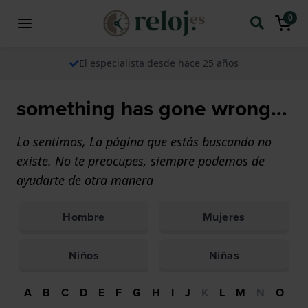
0
El especialista desde hace 25 años
something has gone wrong...
Lo sentimos, La página que estás buscando no
existe. No te preocupes, siempre podemos de
ayudarte de otra manera
Hombre
Mujeres
Niños
Niñas
A
B
C
D
E
F
G
H
I
J
K
L
M
N
O