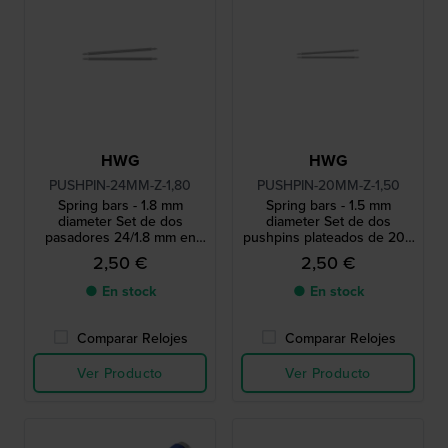
HWG
HWG
PUSHPIN-24MM-Z-1,80
PUSHPIN-20MM-Z-1,50
Spring bars - 1.8 mm
Spring bars - 1.5 mm
diameter Set de dos
diameter Set de dos
pasadores 24/1.8 mm en
pushpins plateados de 20 /
tono plateado
1,5 mm
2,50 €
2,50 €
● En stock
● En stock
Comparar Relojes
Comparar Relojes
Ver Producto
Ver Producto