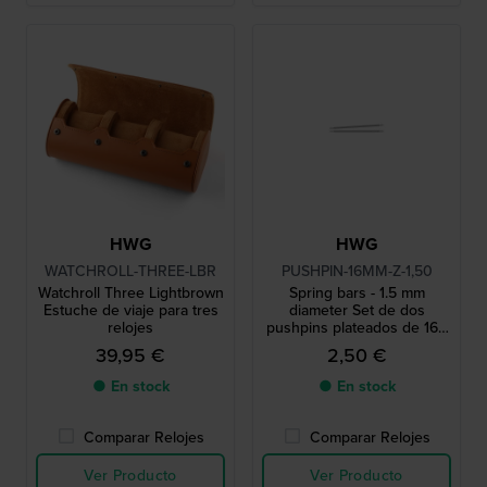
HWG
HWG
WATCHROLL-THREE-LBR
PUSHPIN-16MM-Z-1,50
Watchroll Three Lightbrown
Spring bars - 1.5 mm
Estuche de viaje para tres
diameter Set de dos
relojes
pushpins plateados de 16 /
1,5 mm
39,95 €
2,50 €
● En stock
● En stock
Comparar Relojes
Comparar Relojes
Ver Producto
Ver Producto