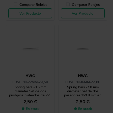
Comparar Relojes
Comparar Relojes
Ver Producto
Ver Producto
HWG
HWG
PUSHPIN-22MM-Z-1,50
PUSHPIN-16MM-Z-1,80
Spring bars - 1.5 mm
Spring bars - 1.8 mm
diameter Set de dos
diameter Set de dos
pushpins plateados de 22 /
pasadores 16/1.8 mm en
1,5 mm
tono plateado
2,50 €
2,50 €
● En stock
● En stock