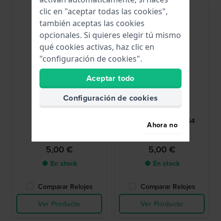
clic en "aceptar todas las cookies",
también aceptas las cookies
opcionales. Si quieres elegir tú mismo
qué cookies activas, haz clic en
"configuración de cookies".
Aceptar todo
Configuración de cookies
Renata
Renata
R364
R377
364 / SR621SW
377 / SR626SW / SG4
Ahora no
5,00 €
5,00 €
● En stock
● En stock
Comparar Relojes
Comparar Relojes
Ver Producto
Ver Producto