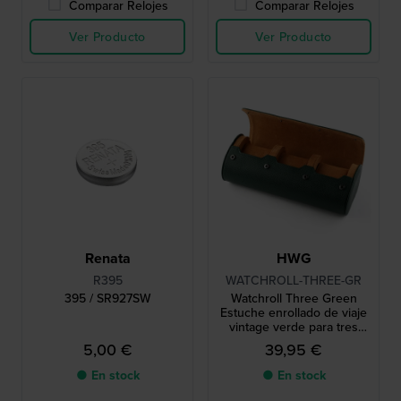
Comparar Relojes
Comparar Relojes
Ver Producto
Ver Producto
Renata
HWG
R395
WATCHROLL-THREE-GR
395 / SR927SW
Watchroll Three Green
Estuche enrollado de viaje
vintage verde para tres
relojes
5,00 €
39,95 €
● En stock
● En stock