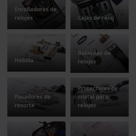
Enrolladores de
relojes
Cajas de reloj
BaterÃ­as de
Hebilla
relojes
Protectores de
Pasadores de
cristal para
resorte
relojes