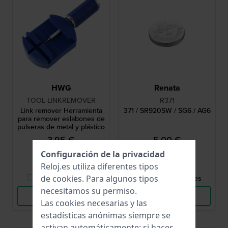
HWG
Renata
TOOL-LINKREMOVER
R371
Link remover Herramienta
371 / SR920SW / SG6 / AG6
para remover eslabones de
pulseras de metal y plástico
3,95 €
5,00 €
Configuración de la privacidad
● En stock
● En stock
Reloj.es utiliza diferentes tipos
Comparar Relojes
Comparar Relojes
de
cookies
. Para algunos tipos
necesitamos su permiso.
Ver Producto
Ver Producto
Las cookies necesarias y las
estadísticas anónimas siempre se
activan automáticamente; si haces