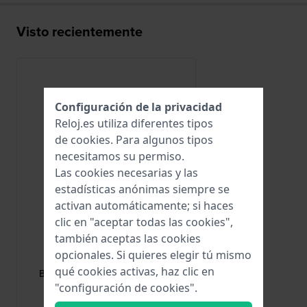
Visto recientemente
Configuración de la privacidad
Reloj.es utiliza diferentes tipos
de
cookies
. Para algunos tipos
necesitamos su permiso.
Las cookies necesarias y las
estadísticas anónimas siempre se
activan automáticamente; si haces
clic en "aceptar todas las cookies",
también aceptas las cookies
Alpina
opcionales. Si quieres elegir tú mismo
BUAL-20ST-SS
qué cookies activas, haz clic en
BUAL-20ST-SS Hebilla de acero
inoxidable de 20 mm
"configuración de cookies".