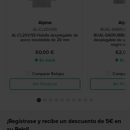
Alpina
Alpin
AL-CL20V/SS
BUAL-5AERUBB
AL-CL20V/SS Hebilla desplegable de
BUAL-5AERUBBERBL
acero inoxidable de 20 mm
desplegable de acer
negro de
60,00 €
62,00
● En stock
● En st
Comparar Relojes
Comparar
Ver Producto
Ver Prod
¡Regístrase y recibe un descuento de 5€ en
su Reloj!