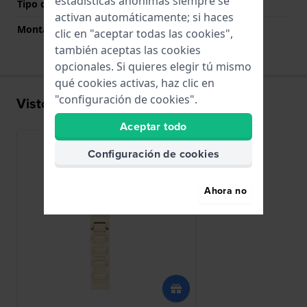
estadísticas anónimas siempre se
Tipo de montaje
Pasadores de resorte
activan automáticamente; si haces
Montaje Recto
No
clic en "aceptar todas las cookies",
también aceptas las cookies
opcionales. Si quieres elegir tú mismo
qué cookies activas, haz clic en
"configuración de cookies".
Visto recientemente
Aceptar todo
Configuración de cookies
Ahora no