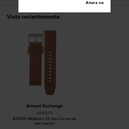
Ahora no
Visto recientemente
Armani Exchange
AAX1509
AX1509 Wellworn 22 mm Correa de
piel marrón