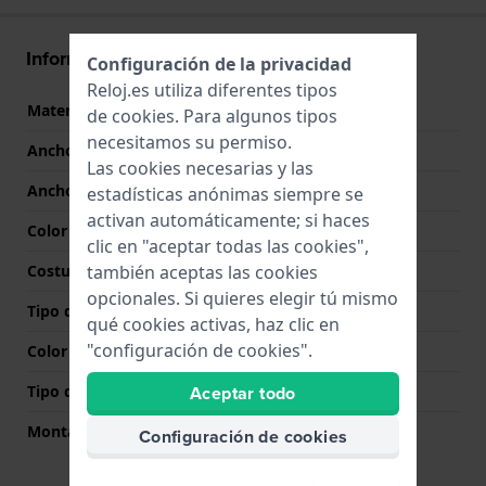
Información Correa
Configuración de la privacidad
Reloj.es utiliza diferentes tipos
Material correa
Cuero
de
cookies
. Para algunos tipos
necesitamos su permiso.
Ancho de correa
22 mm
Las cookies necesarias y las
Ancho de las asas
22 mm
estadísticas anónimas siempre se
activan automáticamente; si haces
Color de correa
Marrón
clic en "aceptar todas las cookies",
también aceptas las cookies
Costura de color
Marrón
opcionales. Si quieres elegir tú mismo
Tipo de cierre
Hebilla
qué cookies activas, haz clic en
"configuración de cookies".
Color del cierre
Plateado
Aceptar todo
Tipo de montaje
Pasadores de resorte
Montaje Recto
Si
Configuración de cookies