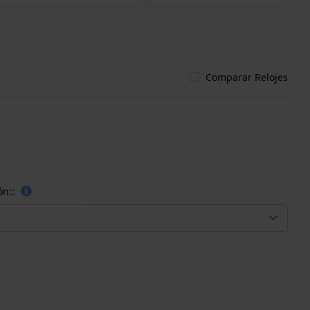
Comparar Relojes
ón::