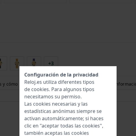
+3
Configuración de la privacidad
Reloj.es utiliza diferentes tipos
ones y cómo puedo medir el tamaño de mi muñeca? Más informaci
de
cookies
. Para algunos tipos
necesitamos su permiso.
Las cookies necesarias y las
estadísticas anónimas siempre se
activan automáticamente; si haces
clic en "aceptar todas las cookies",
también aceptas las cookies