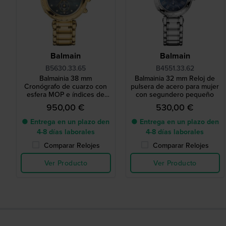
Balmain
Balmain
B5630.33.65
B4551.33.62
Balmainia 38 mm
Balmainia 32 mm Reloj de
Cronógrafo de cuarzo con
pulsera de acero para mujer
esfera MOP e índices de
con segundero pequeño
diamantes
950,00 €
530,00 €
● Entrega en un plazo den
● Entrega en un plazo den
4-8 días laborales
4-8 días laborales
Comparar Relojes
Comparar Relojes
Ver Producto
Ver Producto