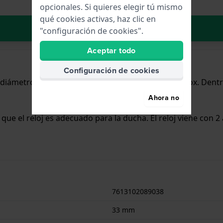
opcionales. Si quieres elegir tú mismo
qué cookies activas, haz clic en
Añadir al carrito
"configuración de cookies".
Aceptar todo
Configuración de cookies
n diámetro de 33 mm y cuenta con una correa de Inox. Dentr
Ahora no
a que el reloj es adecuado para la ducha. El reloj viene con 2
7613102089038
33 mm