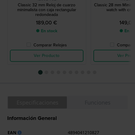
Classic 32 mm Reloj de cuarzo
Classic 28 mm Minimal
minimalista con caja rectangular
watch with crys
redondeada
189,00 €
149,0
● En stock
● En st
Comparar Relojes
Comparar
Ver Producto
Ver Prod
Especificaciones
Funciones
Información General
EAN
4894041210827