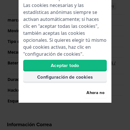
Las cookies necesarias y las
Descargar manual (English)
estadísticas anónimas siempre se
activan automáticamente; si haces
marca del movimiento
Miyota
clic en "aceptar todas las cookies",
Movimiento suizo
No
también aceptas las cookies
opcionales. Si quieres elegir tú mismo
Tipo de pantalla
analógico
qué cookies activas, haz clic en
Mecanismo
Cuarzo
"configuración de cookies".
Batería
Batería Renata R364 364 /
Aceptar todo
SR621SW
Configuración de cookies
Duración de la batería
60 Meses
Hackeable
Si
Ahora no
Esqueletizado
No
Información Correa