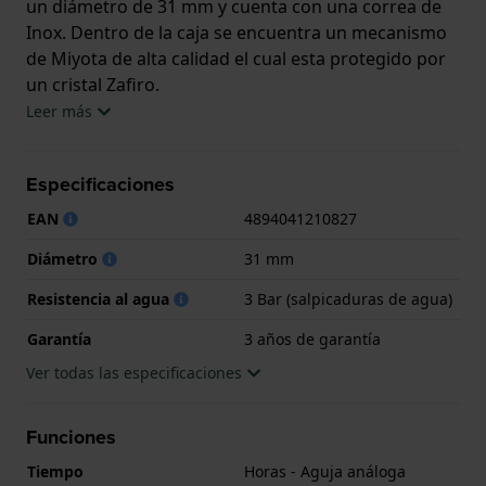
un diámetro de 31 mm y cuenta con una correa de
Inox. Dentro de la caja se encuentra un mecanismo
de Miyota de alta calidad el cual esta protegido por
un cristal Zafiro.
Leer más
El reloj es resistente al agua hasta 3 ATM. Esto
significa que el reloj es resistente a salpicaduras de
Especificaciones
agua. El reloj viene con 3 años de garantía.
EAN
4894041210827
.
Diámetro
31 mm
Resistencia al agua
3 Bar (salpicaduras de agua)
Garantía
3 años de garantía
Ver todas las especificaciones
Funciones
Tiempo
Horas - Aguja análoga