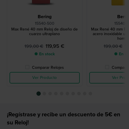
Bering
Berin
15540-500
15540-
Max René 40 mm Reloj de diseño de
Max René 40 mm Rel
cuarzo ultraplano
acero inoxidable ult
hombr
119,95 €
1
199,00 €
199,00 €
● En stock
● En st
Comparar Relojes
Comparar
Ver Producto
Ver Prod
¡Regístrase y recibe un descuento de 5€ en
su Reloj!