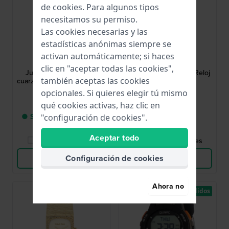
de
cookies
. Para algunos tipos
necesitamos su permiso.
Las cookies necesarias y las
estadísticas anónimas siempre se
Calypso Kids
Casio
activan automáticamente; si haces
K5797/3
A168WA-1YES
clic en "aceptar todas las cookies",
Junior 36 mm Reloj de
A168 Series 36.3 mm Reloj
también aceptas las cookies
cuarzo analógico para niños
digital plateado
opcionales. Si quieres elegir tú mismo
34,00 €
39,90 €
qué cookies activas, haz clic en
● Sólo queda 1 en stock
● En stock
"configuración de cookies".
Aceptar todo
Comparar Relojes
Comparar Relojes
Configuración de cookies
Ver Producto
Ver Producto
Ahora no
Los más vendidos
Los más vendidos