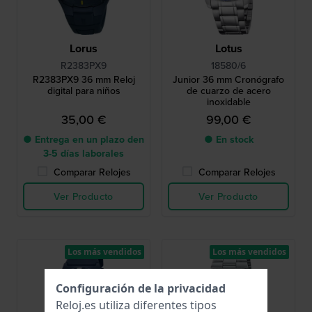
Lorus
Lotus
R2383PX9
18580/6
R2383PX9 36 mm Reloj
Junior 36 mm Cronógrafo
digital para niños
de cuarzo de acero
inoxidable
35,00 €
99,00 €
● Entrega en un plazo den
● En stock
3-5 días laborales
Comparar Relojes
Comparar Relojes
Ver Producto
Ver Producto
Los más vendidos
Los más vendidos
Configuración de la privacidad
Reloj.es utiliza diferentes tipos