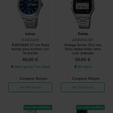
Lorus
Casio
RJ603AX9
A158WEA-1EF
RJ603AX9 37 mm Reloj
Vintage Series 33.2 mm
trendy para hombre con
Reloj digital estilo retro
fecha/día
color plateado
49,00 €
39,90 €
● Sólo queda 1 en stock
● En stock
Comparar Relojes
Comparar Relojes
Ver Producto
Ver Producto
Los más vendidos
Los más vendidos