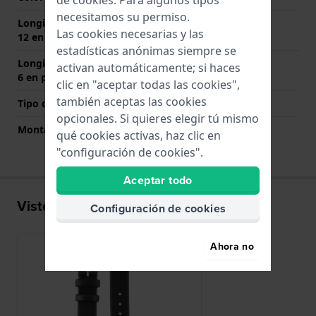
necesitamos su permiso.
Longitud de la correa a las
75 mm
Las cookies necesarias y las
12 en punto (mm)
estadísticas anónimas siempre se
Longitud de la correa a las
115 mm
activan automáticamente; si haces
6 en punto (mm)
clic en "aceptar todas las cookies",
también aceptas las cookies
Tipo de montaje
Pasadores de resorte
opcionales. Si quieres elegir tú mismo
Montaje Recto
Si
qué cookies activas, haz clic en
"configuración de cookies".
Aceptar todo
Visto recientemente
Configuración de cookies
Ahora no