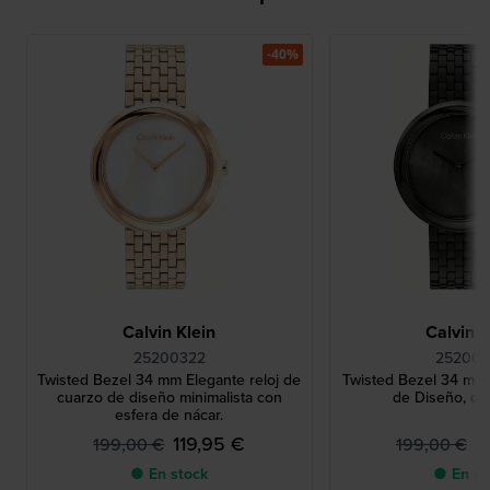
-40%
Calvin Klein
Calvin K
25200322
252003
Twisted Bezel 34 mm Elegante reloj de
Twisted Bezel 34 mm
cuarzo de diseño minimalista con
de Diseño, co
esfera de nácar.
119,95 €
1
199,00 €
199,00 €
● En stock
● En st