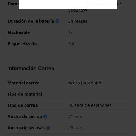
Batería
Batería Renata R364 364 /
SR621SW
Duración de la batería
24 Meses
Hackeable
Si
Esqueletizado
No
Información Correa
Material correa
Acero inoxidable
Tipo de material
Tipo de correa
Pulsera de eslabones
Ancho de correa
21 mm
Ancho de las asas
13 mm