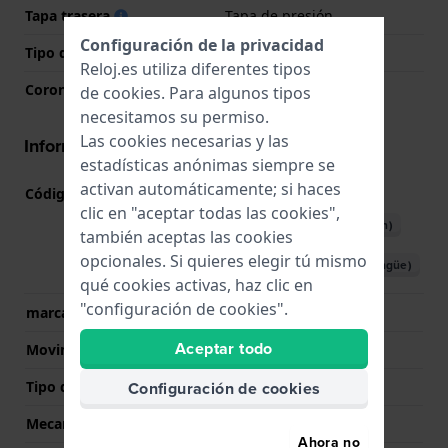
Tapa trasera
Tapa de presión
Configuración de la privacidad
Tipo de cristal
Mineral
Reloj.es utiliza diferentes tipos
Corona
Corona tipo pull
de
cookies
. Para algunos tipos
necesitamos su permiso.
Las cookies necesarias y las
Información del movimiento
estadísticas anónimas siempre se
activan automáticamente; si haces
Código de Movimiento
VJ20C
(
Ver especificaciones
)
clic en "aceptar todas las cookies",
Descargar manual (English)
también aceptas las cookies
opcionales. Si quieres elegir tú mismo
Descargar manual (plurilingüe)
qué cookies activas, haz clic en
"configuración de cookies".
marca del movimiento
Seiko Instruments Inc.
Aceptar todo
Movimiento suizo
No
Configuración de cookies
Tipo de pantalla
analógico
Mecanismo
Cuarzo
Ahora no