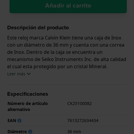
Añadir al carrito
Descripción del producto
Este reloj marca Calvin Klein tiene una caja de Inox
con un diámetro de 36 mm y cuenta con una correa
de Inox. Dentro de la caja se encuentra un
mecanismo de Seiko Instruments Inc. de alta calidad
el cual esta protegido por un cristal Mineral.
Leer más
El reloj es resistente al agua hasta 3 ATM. Esto
significa que el reloj es resistente a salpicaduras de
Especificaciones
agua. El reloj viene con 2 años de garantía.
Número de artículo
CK25100082
.
alternativo
EAN
7613272634434
Diámetro
36 mm