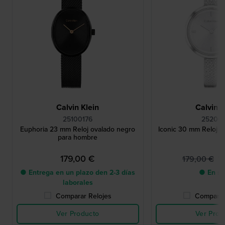
Calvin Klein
Calvin K
25100176
252001
Euphoria 23 mm Reloj ovalado negro
Iconic 30 mm Reloj 
para hombre
179,00 €
1
179,00 €
● Entrega en un plazo den 2-3 días
● En st
laborales
Comparar Relojes
Comparar
Ver Producto
Ver Prod