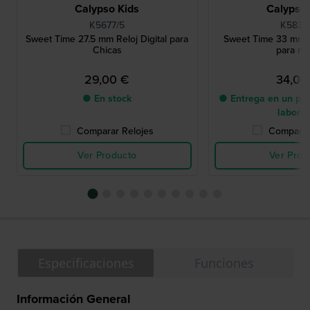
Calypso Kids
Calypso 
K5677/5
K5832
Sweet Time 27.5 mm Reloj Digital para
Sweet Time 33 mm R
Chicas
para ni
29,00 €
34,00
● En stock
● Entrega en un pla
labora
Comparar Relojes
Comparar
Ver Producto
Ver Prod
Especificaciones
Funciones
Información General