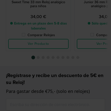
Sweet Time 33 mm Reloj analógico
Junior 36 mm Rel
para niños
analógico pa
34,00 €
34,00
● Entrega en un plazo den 5-8 días
● Sólo queda 
laborales
Comparar Relojes
Comparar
Ver Producto
Ver Prod
¡Regístrase y recibe un descuento de 5€ en
su Reloj!
Para gastar desde €75,- (solo en relojes)