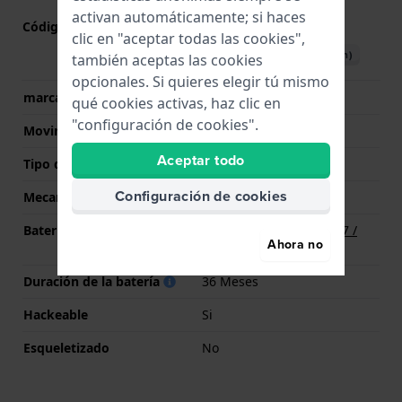
activan automáticamente; si haces
Código de Movimiento
Y121
(
Ver especificaciones
)
clic en "aceptar todas las cookies",
Descargar manual (English)
también aceptas las cookies
opcionales. Si quieres elegir tú mismo
marca del movimiento
Seiko
qué cookies activas, haz clic en
"configuración de cookies".
Movimiento suizo
No
Aceptar todo
Tipo de pantalla
analógico
Configuración de cookies
Mecanismo
Cuarzo
Batería
Batería Renata R377 377 /
Ahora no
SR626SW / SG4
Duración de la batería
36 Meses
Hackeable
Si
Esqueletizado
No