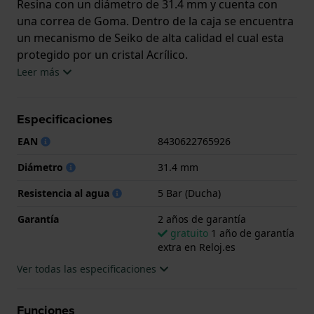
Resina con un diámetro de 31.4 mm y cuenta con
una correa de Goma. Dentro de la caja se encuentra
un mecanismo de Seiko de alta calidad el cual esta
protegido por un cristal Acrílico.
Leer más
El reloj es resistente al agua hasta 5 ATM. Esto
significa que el reloj es adecuado para la ducha. El
Especificaciones
reloj viene con 2 años de garantía.
EAN
8430622765926
.
Diámetro
31.4 mm
Resistencia al agua
5 Bar (Ducha)
Garantía
2 años de garantía
gratuito
1 año de garantía
extra en Reloj.es
Ver todas las especificaciones
Funciones