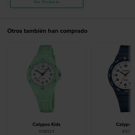
Ver Producto
Otros también han comprado
Calypso Kids
Calypso 
K5832/1
K5797