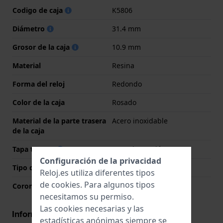
Codigo de caja
K5806
Diámetro
31.4 mm
Grosor de la caja
10.9 mm
Material
Resina
Forma del reloj
Redondo
Color de la caja
Rosado
Material de la parte trasera
Acero inoxidable
de la caja
Tapa trasera
Tapa de presión
Configuración de la privacidad
Tipo de cristal
Acrílico
Reloj.es utiliza diferentes tipos
de
cookies
. Para algunos tipos
Corona
Corona tipo pull
necesitamos su permiso.
Las cookies necesarias y las
Información del movimiento
estadísticas anónimas siempre se