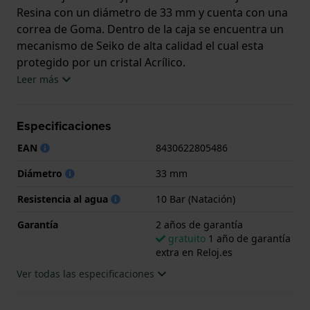
Resina con un diámetro de 33 mm y cuenta con una
correa de Goma. Dentro de la caja se encuentra un
mecanismo de Seiko de alta calidad el cual esta
protegido por un cristal Acrílico.
Leer más
El reloj es resistente al agua hasta 10 ATM. Esto
significa que el reloj es adecuado para nadar. El reloj
Especificaciones
viene con 2 años de garantía.
EAN
8430622805486
.
Diámetro
33 mm
Resistencia al agua
10 Bar (Natación)
Garantía
2 años de garantía
gratuito
1 año de garantía
extra en Reloj.es
Ver todas las especificaciones