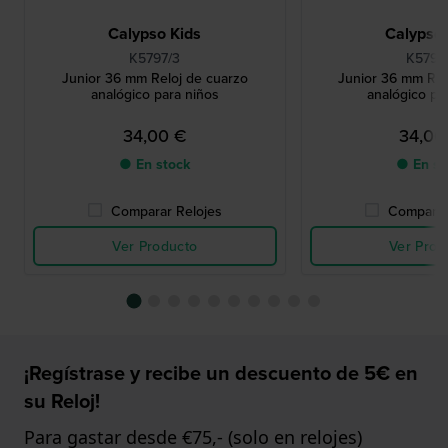
Calypso Kids
Calypso 
K5797/3
K5797
Junior 36 mm Reloj de cuarzo
Junior 36 mm Rel
analógico para niños
analógico pa
34,00 €
34,00
● En stock
● En st
Comparar Relojes
Comparar
Ver Producto
Ver Prod
¡Regístrase y recibe un descuento de 5€ en
su Reloj!
Para gastar desde €75,- (solo en relojes)