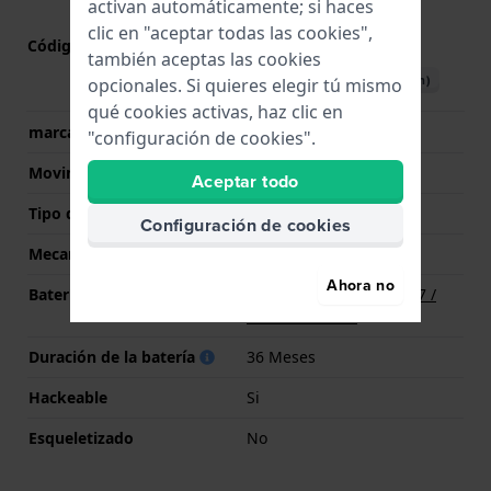
activan automáticamente; si haces
clic en "aceptar todas las cookies",
Código de Movimiento
Y121
(
Ver especificaciones
)
también aceptas las cookies
Descargar manual (English)
opcionales. Si quieres elegir tú mismo
qué cookies activas, haz clic en
marca del movimiento
Seiko
"configuración de cookies".
Movimiento suizo
No
Aceptar todo
Tipo de pantalla
analógico
Configuración de cookies
Mecanismo
Cuarzo
Ahora no
Batería
Batería Renata R377 377 /
SR626SW / SG4
Duración de la batería
36 Meses
Hackeable
Si
Esqueletizado
No