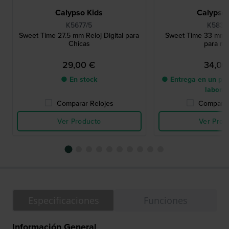
Calypso Kids
Calypso 
K5677/5
K5832
Sweet Time 27.5 mm Reloj Digital para
Sweet Time 33 mm R
Chicas
para ni
29,00 €
34,00
● En stock
● Entrega en un pla
labora
Comparar Relojes
Comparar
Ver Producto
Ver Prod
Especificaciones
Funciones
Información General