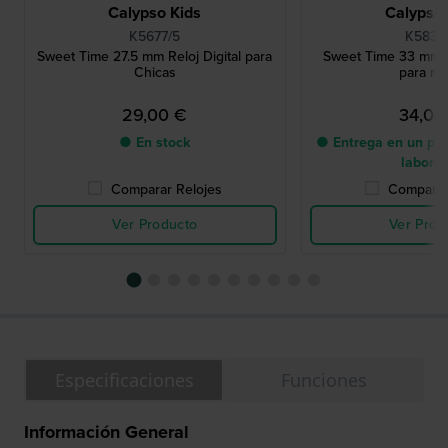
Calypso Kids
Calypso 
K5677/5
K5832
Sweet Time 27.5 mm Reloj Digital para
Sweet Time 33 mm R
Chicas
para ni
29,00 €
34,00
● En stock
● Entrega en un pla
labora
Comparar Relojes
Comparar
Ver Producto
Ver Prod
Especificaciones
Funciones
Información General