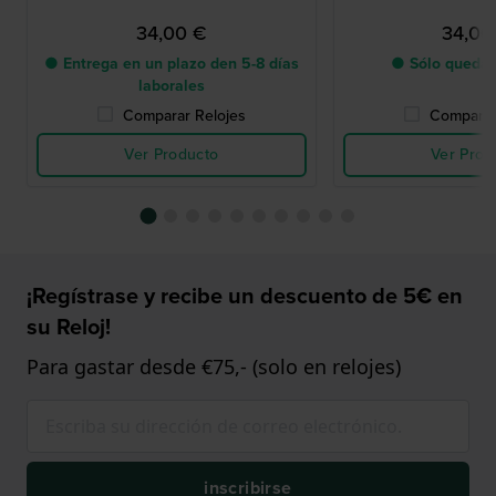
34,00 €
34,00
● Entrega en un plazo den 5-8 días
● Sólo queda 
laborales
Comparar Relojes
Comparar
Ver Producto
Ver Prod
¡Regístrase y recibe un descuento de 5€ en
su Reloj!
Para gastar desde €75,- (solo en relojes)
inscribirse