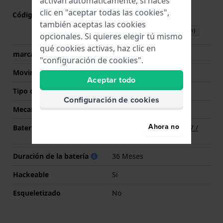
activan automáticamente; si haces
clic en "aceptar todas las cookies",
Código de Movimiento
Y121
(
Ver especificaciones
)
también aceptas las cookies
Descargar manual (English)
opcionales. Si quieres elegir tú mismo
qué cookies activas, haz clic en
marca del movimiento
Seiko
"configuración de cookies".
Movimiento suizo
No
Aceptar todo
Tipo de pantalla
analógico
Configuración de cookies
Mecanismo
Cuarzo
Ahora no
Batería
Batería Renata R377 377 /
SR626SW / SG4
Duración de la batería
36 Meses
Hackeable
Si
Esqueletizado
No