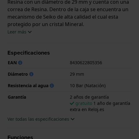
Resina con un diámetro de 29 mm y cuenta con una
correa de Resina. Dentro de la caja se encuentra un
mecanismo de Seiko de alta calidad el cual esta
protegido por un cristal Mineral.
Leer más
El reloj es resistente al agua hasta 10 ATM. Esto
significa que el reloj es adecuado para nadar. El reloj
Especificaciones
viene con 2 años de garantía.
EAN
8430622805356
.
Diámetro
29 mm
Resistencia al agua
10 Bar (Natación)
Garantía
2 años de garantía
gratuito
1 año de garantía
extra en Reloj.es
Ver todas las especificaciones
Funciones