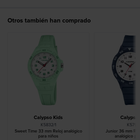
Otros también han comprado
Calypso Kids
Calypso 
K5832/1
K5797
Sweet Time 33 mm Reloj analógico
Junior 36 mm Rel
para niños
analógico pa