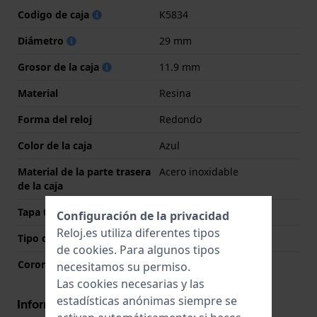
Codigo de caja
K5834
Diámetro
29 mm
Grosor de la caja
11.9 mm
Material
Resina
Forma del reloj
Redondo
Color de la caja
Azul
Material de la parte trasera
Acero inoxidable
de la caja
Tapa trasera
Cerrado con tornillos
Configuración de la privacidad
Reloj.es utiliza diferentes tipos
Tipo de cristal
Mineral
de
cookies
. Para algunos tipos
Corona
Corona tipo push
necesitamos su permiso.
Las cookies necesarias y las
estadísticas anónimas siempre se
Información del movimiento