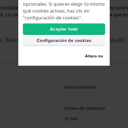
opcionales. Si quieres elegir tú mismo
inoxidable y se adjunta al reloj mediante pasadores de reso
qué cookies activas, haz clic en
 La correa no tiene montura recta, lo que significa que es
"configuración de cookies".
Aceptar todo
AV
,
WVA-104HDE-7AV
,
WVA-104HDE-2AV
,
WVA-104HDJ-2AV
,
Configuración de cookies
Ahora no
Acero inoxidable
Pulsera de eslabones
21 mm