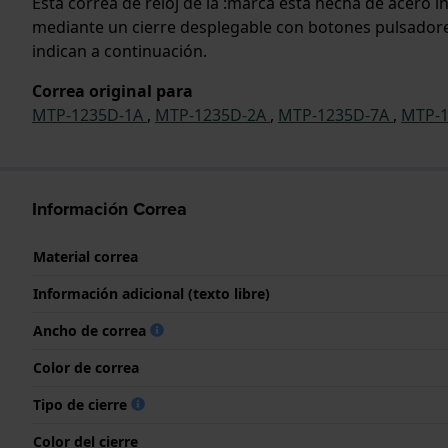
Esta correa de reloj de la :marca está hecha de acero 
mediante un cierre desplegable con botones pulsadores.
indican a continuación.
Correa original para
MTP-1235D-1A
,
MTP-1235D-2A
,
MTP-1235D-7A
,
MTP-1
Información Correa
Material correa
Información adicional (texto libre)
Ancho de correa
Color de correa
Tipo de cierre
Color del cierre