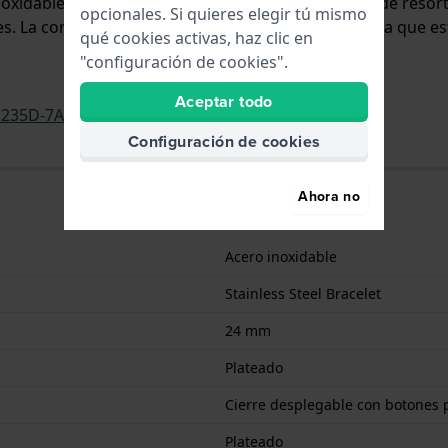
inoxidable y se adjunta al reloj mediante pasadores de reso
opcionales. Si quieres elegir tú mismo
 La correa no tiene montura recta, lo que significa que es
qué cookies activas, haz clic en
"configuración de cookies".
Aceptar todo
235D-7A2
Configuración de cookies
Ahora no
Acero inoxidable
Stainless Steel Bracelet
24 mm
Plateado
Cierre desplegable con botones 
Plateado