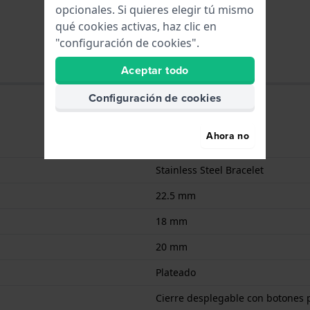
opcionales. Si quieres elegir tú mismo
qué cookies activas, haz clic en
"configuración de cookies".
Aceptar todo
Configuración de cookies
Ahora no
Acero inoxidable
Stainless Steel Bracelet
22.5 mm
18 mm
20 mm
Plateado
Cierre desplegable con botones 