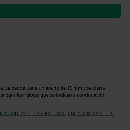
rte. La banda tiene un ancho de 15 mm y se cierra
a para los relojes que se indican a continuación.
TP-V300D-7A2
,
LTP-V300D-9A1
,
LTP-V300D-9A2
,
LTP-