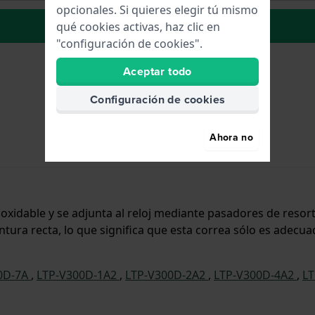
opcionales. Si quieres elegir tú mismo
La lista de deseos
qué cookies activas, haz clic en
"configuración de cookies".
Aceptar todo
Configuración de cookies
Ahora no
inoxidable y se adjunta al reloj mediante pasadores de reso
ura recta, lo que significa que esta correa sólo es adecuad
0D-7A
,
LTP-V300D-1A2
,
LTP-V300D-2A2
,
LTP-V300D-4A2
,
L