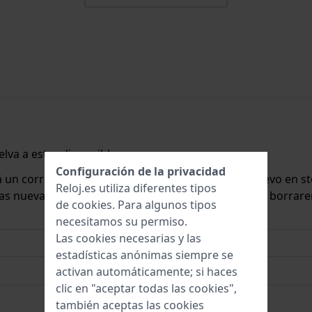
lva a estar disponible.
Configuración de la privacidad
rá un correo electrónico cuando lo tengamos de nuevo en st
Reloj.es utiliza diferentes tipos
 las nuevas existencias. Inmediatamente después, la borrar
de
cookies
. Para algunos tipos
necesitamos su permiso.
Las cookies necesarias y las
estadísticas anónimas siempre se
activan automáticamente; si haces
clic en "aceptar todas las cookies",
también aceptas las cookies