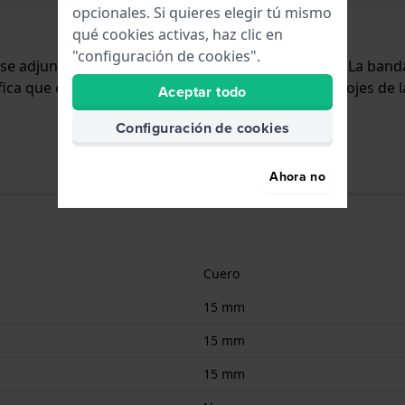
opcionales. Si quieres elegir tú mismo
qué cookies activas, haz clic en
"configuración de cookies".
y se adjunta al reloj mediante pasadores de resorte. La ba
ifica que esta correa es adecuada para todos los relojes de 
Aceptar todo
Configuración de cookies
Ahora no
Cuero
15 mm
15 mm
15 mm