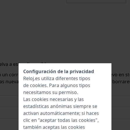
lva a estar disponible.
Configuración de la privacidad
rá un correo electrónico cuando lo tengamos de nuevo en st
Reloj.es utiliza diferentes tipos
 las nuevas existencias. Inmediatamente después, la borrar
de
cookies
. Para algunos tipos
necesitamos su permiso.
Las cookies necesarias y las
estadísticas anónimas siempre se
activan automáticamente; si haces
clic en "aceptar todas las cookies",
también aceptas las cookies