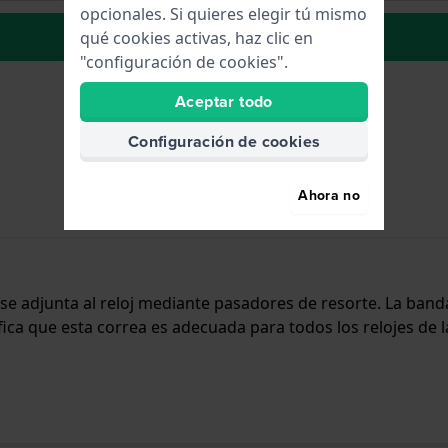
opcionales. Si quieres elegir tú mismo
La lista de deseos
qué cookies activas, haz clic en
"configuración de cookies".
Aceptar todo
Configuración de cookies
Ahora no
y se adjunta al reloj mediante pasadores de resorte. La ba
ifica que esta correa es adecuada para todos los relojes de 