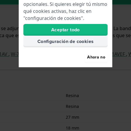
opcionales. Si quieres elegir tú mismo
qué cookies activas, haz clic en
"configuración de cookies".
 y se adjunta al reloj mediante pasadores de resorte. La ba
Aceptar todo
fica que esta correa sólo es adecuada para los relojes que se
Configuración de cookies
-1AV
,
W-737H-1A2V
,
AE-1500WH-1AVEF
,
WS-1500H-1AVEF
,
Ahora no
Resina
Resina
27 mm
18 mm