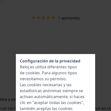
1 opinione(s)
Configuración de la privacidad
Reloj.es utiliza diferentes tipos
de
cookies
. Para algunos tipos
necesitamos su permiso.
Las cookies necesarias y las
estadísticas anónimas siempre se
activan automáticamente; si haces
lva a estar disponible.
clic en "aceptar todas las cookies",
rá un correo electrónico cuando lo tengamos de nuevo en st
también aceptas las cookies