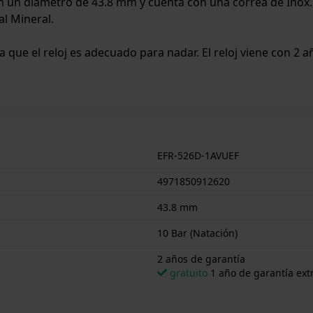
 con un diámetro de 43.8 mm y cuenta con una correa de Ino
al Mineral.
ca que el reloj es adecuado para nadar. El reloj viene con 2 
EFR-526D-1AVUEF
4971850912620
43.8 mm
10 Bar (Natación)
2 años de garantía
gratuito
1 año de garantía extr