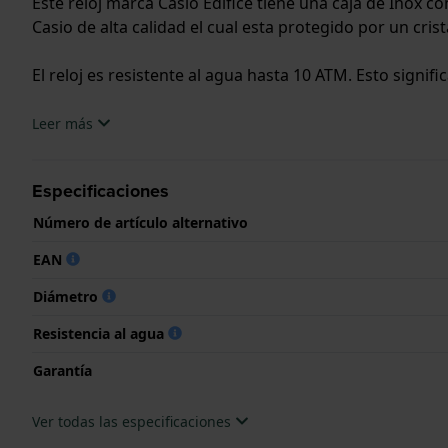
Este reloj marca Casio Edifice tiene una caja de Inox
Casio de alta calidad el cual esta protegido por un crist
El reloj es resistente al agua hasta 10 ATM. Esto signifi
.
Leer más
Especificaciones
Número de artículo alternativo
EAN
Diámetro
Resistencia al agua
Garantía
Ver todas las especificaciones