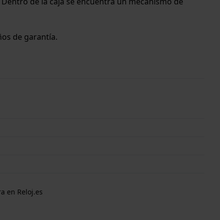
x. Dentro de la caja se encuentra un mecanismo de
años de garantía.
a en Reloj.es