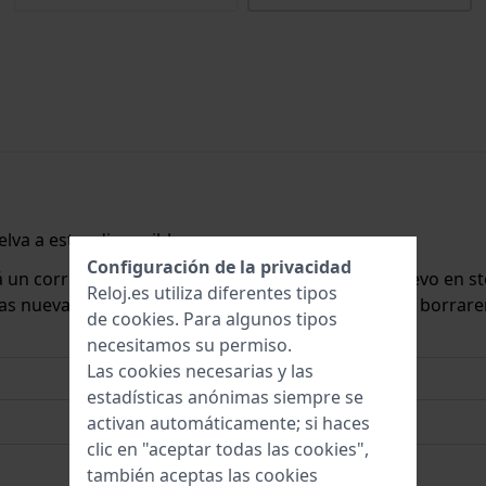
lva a estar disponible.
Configuración de la privacidad
rá un correo electrónico cuando lo tengamos de nuevo en st
Reloj.es utiliza diferentes tipos
 las nuevas existencias. Inmediatamente después, la borrar
de
cookies
. Para algunos tipos
necesitamos su permiso.
Las cookies necesarias y las
estadísticas anónimas siempre se
activan automáticamente; si haces
clic en "aceptar todas las cookies",
también aceptas las cookies