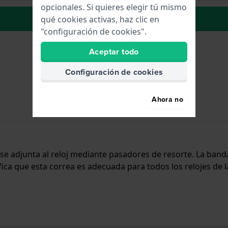
opcionales. Si quieres elegir tú mismo
La lista de deseos
qué cookies activas, haz clic en
"configuración de cookies".
Aceptar todo
Configuración de cookies
Ahora no
y se adjunta al reloj mediante pasadores de resorte. La ba
ifica que esta correa es adecuada para todos los relojes de 