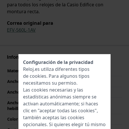
para todos los relojes de la Casio Edifice con
montura recta.
Correa original para
EFV-560L-1AV
Información Correa
Configuración de la privacidad
Reloj.es utiliza diferentes tipos
Material correa
Cuero
de
cookies
. Para algunos tipos
Ancho de correa
21 mm
necesitamos su permiso.
Las cookies necesarias y las
Ancho de las asas
21 mm
estadísticas anónimas siempre se
Ancho de correa en la
19 mm
activan automáticamente; si haces
hebilla
clic en "aceptar todas las cookies",
también aceptas las cookies
Color de correa
Negro
opcionales. Si quieres elegir tú mismo