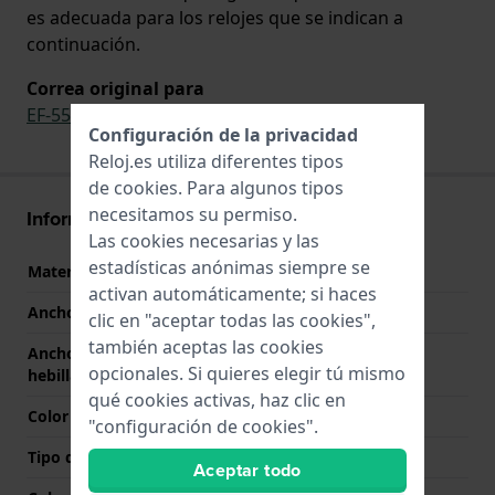
es adecuada para los relojes que se indican a
continuación.
Correa original para
EF-550PB-1AV
,
EF-550PB-7AV
Configuración de la privacidad
Reloj.es utiliza diferentes tipos
de
cookies
. Para algunos tipos
necesitamos su permiso.
Información Correa
Las cookies necesarias y las
estadísticas anónimas siempre se
Material correa
Resina
activan automáticamente; si haces
Ancho de correa
22 mm
clic en "aceptar todas las cookies",
también aceptas las cookies
Ancho de correa en la
22 mm
opcionales. Si quieres elegir tú mismo
hebilla
qué cookies activas, haz clic en
Color de correa
Negro
"configuración de cookies".
Tipo de cierre
Hebilla
Aceptar todo