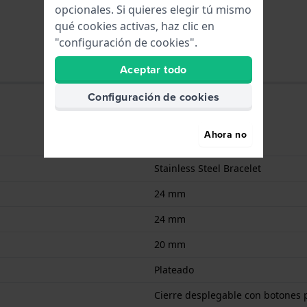
opcionales. Si quieres elegir tú mismo
qué cookies activas, haz clic en
"configuración de cookies".
Aceptar todo
Configuración de cookies
Ahora no
Acero inoxidable
Stainless Steel Bracelet
24 mm
24 mm
20 mm
Plateado
Cierre desplegable con botones 