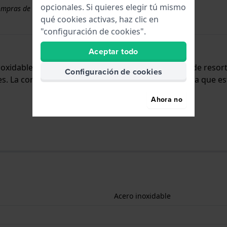
opcionales. Si quieres elegir tú mismo
ompras de correas superiores a 50 €
qué cookies activas, haz clic en
"configuración de cookies".
Aceptar todo
inoxidable y se adjunta al reloj mediante pasadores de reso
Configuración de cookies
 La correa no tiene montura recta, lo que significa que es
Ahora no
Acero inoxidable