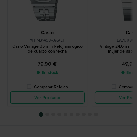
Casio
Casi
MTP-B145D-3AVEF
LA700WE-
Casio Vintage 35 mm Reloj analógico
Vintage 24.6 mm Rel
de cuarzo con fecha
mujer de aspec
79,90 €
49,90
● En stock
● En st
Comparar Relojes
Comparar
Ver Producto
Ver Prod