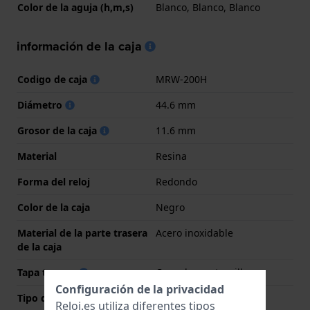
Color de la aguja (h,m,s)
Blanco, Blanco, Blanco
información de la caja
Codigo de caja
MRW-200H
Diámetro
44.6 mm
Grosor de la caja
11.6 mm
Material
Resina
Forma del reloj
Redondo
Color de la caja
Negro
Material de la parte trasera
Acero inoxidable
de la caja
Tapa trasera
Cerrado con tornillos
Configuración de la privacidad
Tipo de cristal
Acrílico
Reloj.es utiliza diferentes tipos