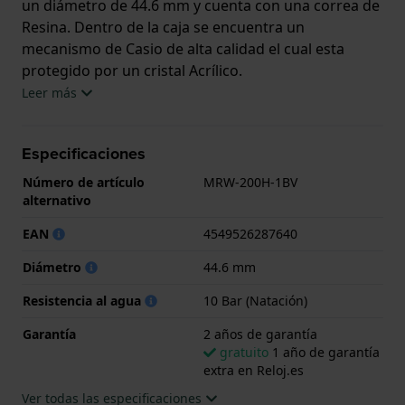
un diámetro de 44.6 mm y cuenta con una correa de
Resina. Dentro de la caja se encuentra un
mecanismo de Casio de alta calidad el cual esta
protegido por un cristal Acrílico.
Leer más
El reloj es resistente al agua hasta 10 ATM. Esto
significa que el reloj es adecuado para nadar. El reloj
Especificaciones
viene con 2 años de garantía.
Número de artículo
MRW-200H-1BV
.
alternativo
EAN
4549526287640
Diámetro
44.6 mm
Resistencia al agua
10 Bar (Natación)
Garantía
2 años de garantía
gratuito
1 año de garantía
extra en Reloj.es
Ver todas las especificaciones