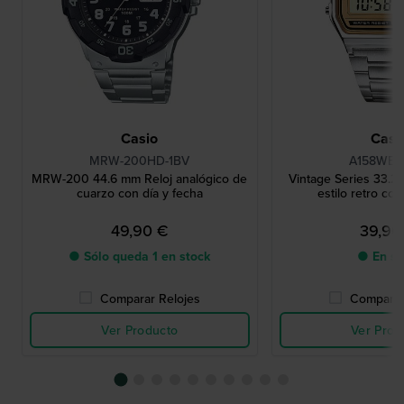
Casio
Casi
MRW-200HD-1BV
A158WEA
MRW-200 44.6 mm Reloj analógico de
Vintage Series 33.2 
cuarzo con día y fecha
estilo retro col
49,90 €
39,90
● Sólo queda 1 en stock
● En st
Comparar Relojes
Comparar
Ver Producto
Ver Prod