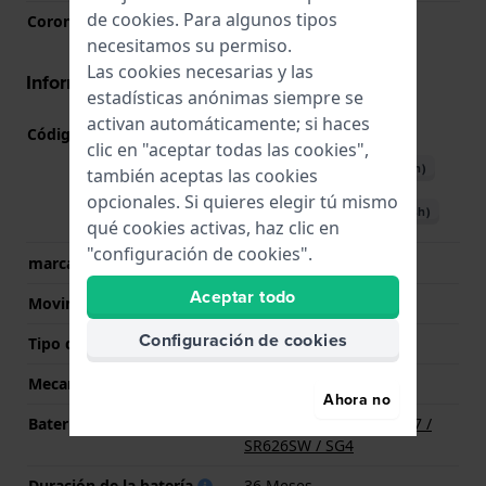
de
cookies
. Para algunos tipos
Corona
Corona tipo pull
necesitamos su permiso.
Las cookies necesarias y las
Información del movimiento
estadísticas anónimas siempre se
activan automáticamente; si haces
Código de Movimiento
5125
(
Ver especificaciones
)
clic en "aceptar todas las cookies",
Descargar manual (English)
también aceptas las cookies
opcionales. Si quieres elegir tú mismo
Descargar manual (Spanish)
qué cookies activas, haz clic en
"configuración de cookies".
marca del movimiento
Casio
Aceptar todo
Movimiento suizo
No
Configuración de cookies
Tipo de pantalla
analógico
Mecanismo
Cuarzo
Ahora no
Batería
Batería Renata R377 377 /
SR626SW / SG4
Duración de la batería
36 Meses