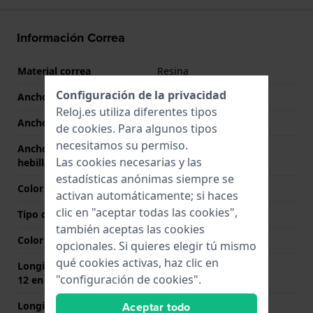
Información Correa
Material correa
Resina
Configuración de la privacidad
Ancho de correa
23 mm
Reloj.es utiliza diferentes tipos
Ancho de las asas
23 mm
de
cookies
. Para algunos tipos
necesitamos su permiso.
Ancho de correa en la
23 mm
Las cookies necesarias y las
hebilla
estadísticas anónimas siempre se
Color de correa
Negro
activan automáticamente; si haces
clic en "aceptar todas las cookies",
Tipo de cierre
Hebilla
también aceptas las cookies
Color del cierre
Plateado
opcionales. Si quieres elegir tú mismo
qué cookies activas, haz clic en
Longitud de la correa a las
80 mm
"configuración de cookies".
12 en punto (mm)
Aceptar todo
Longitud de la correa a las
130 mm