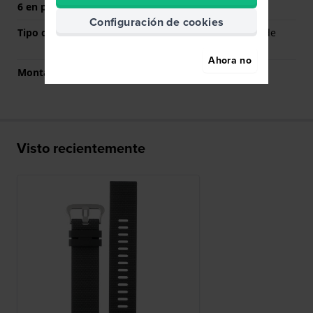
6 en punto (mm)
Configuración de cookies
Tipo de montaje
Pasadores con resorte de
liberación rápida
Ahora no
Montaje Recto
Si
Visto recientemente