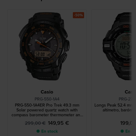
-50%
Casio
Casi
PRG-550-1A4
PRG-270
PRG-550-1A4ER Pro Trek 49.3 mm
Longs Peak 52.4 mm Pr
Solar powered quartz watch with
altímetro, baróme
compass barometer thermometer and
altimeter
149,95 €
199,0
299,00 €
● En stock
● En st