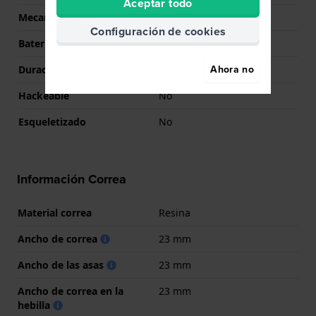
Aceptar todo
Mecanismo
Cuarzo Solar
Configuración de cookies
Batería
No battery needed
Ahora no
Duración de la batería
7 Meses
Hackeable
No
Esqueletizado
No
Información Correa
Material correa
Resina
Ancho de correa
23 mm
Ancho de las asas
23 mm
Ancho de correa en la
23 mm
hebilla