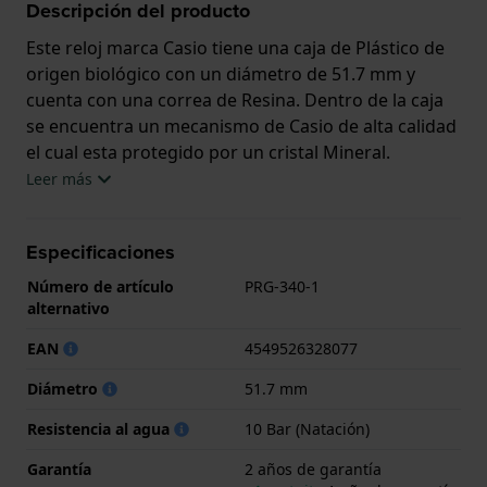
Descripción del producto
Este reloj marca Casio tiene una caja de Plástico de
origen biológico con un diámetro de 51.7 mm y
cuenta con una correa de Resina. Dentro de la caja
se encuentra un mecanismo de Casio de alta calidad
el cual esta protegido por un cristal Mineral.
Leer más
El reloj es resistente al agua hasta 10 ATM. Esto
significa que el reloj es adecuado para nadar. El reloj
Especificaciones
viene con 2 años de garantía.
Número de artículo
PRG-340-1
.
alternativo
EAN
4549526328077
Diámetro
51.7 mm
Resistencia al agua
10 Bar (Natación)
Garantía
2 años de garantía