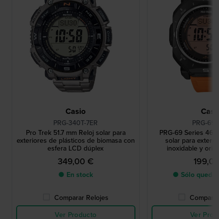
Casio
Casi
PRG-340T-7ER
PRG-69-
Pro Trek 51.7 mm Reloj solar para
PRG-69 Series 46 mm
exteriores de plásticos de biomasa con
solar para exteri
esfera LCD dúplex
inoxidable y orig
349,00 €
199,0
● En stock
● Sólo queda 
Comparar Relojes
Comparar
Ver Producto
Ver Prod