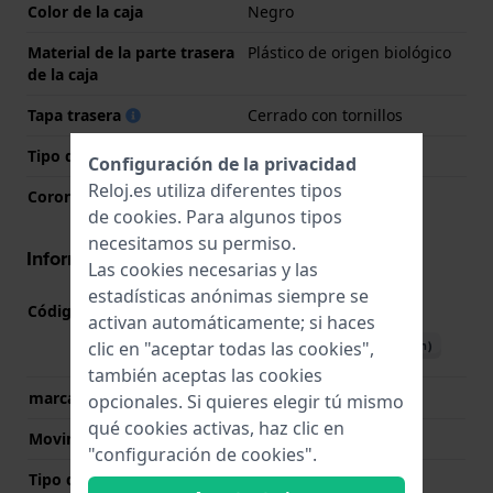
Color de la caja
Negro
Material de la parte trasera
Plástico de origen biológico
de la caja
Tapa trasera
Cerrado con tornillos
Tipo de cristal
Mineral
Configuración de la privacidad
Reloj.es utiliza diferentes tipos
Corona
Corona tipo push
de
cookies
. Para algunos tipos
necesitamos su permiso.
Información del movimiento
Las cookies necesarias y las
estadísticas anónimas siempre se
Código de Movimiento
3513
(
Ver especificaciones
)
activan automáticamente; si haces
Descargar manual (English)
clic en "aceptar todas las cookies",
también aceptas las cookies
marca del movimiento
Casio
opcionales. Si quieres elegir tú mismo
qué cookies activas, haz clic en
Movimiento suizo
No
"configuración de cookies".
Tipo de pantalla
Digital