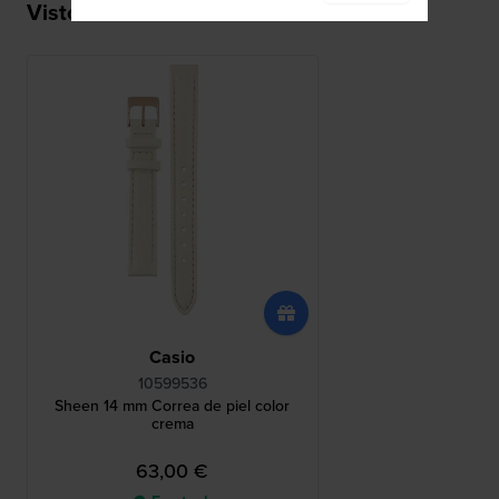
Visto recientemente
Casio
10599536
Sheen 14 mm Correa de piel color
crema
63,00 €