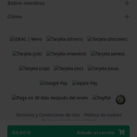
Sobre nosotros
Cómo
Términos y Condiciones de Uso
Política de cookies
Declaración de privacidad
63,00 €
Añadir al carrito
Una tienda web
Holland Watch Group B.V.