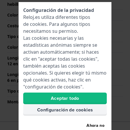
hebilla
Configuración de la privacidad
Color de correa
Beige
Reloj.es utiliza diferentes tipos
de
cookies
. Para algunos tipos
Costura de color
Beige
necesitamos su permiso.
Tipo de cierre
Hebilla
Las cookies necesarias y las
estadísticas anónimas siempre se
Color del cierre
Oro rosado
activan automáticamente; si haces
Longitud de la correa a las
70 mm
clic en "aceptar todas las cookies",
12 en punto (mm)
también aceptas las cookies
opcionales. Si quieres elegir tú mismo
Longitud de la correa a las
115 mm
qué cookies activas, haz clic en
6 en punto (mm)
"configuración de cookies".
Tipo de montaje
Pasadores de resorte
Aceptar todo
Montaje Recto
Si
Configuración de cookies
Ahora no