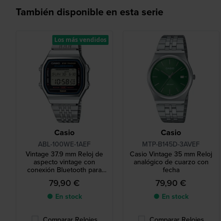
También disponible en esta serie
Los más vendidos
Casio
Casio
ABL-100WE-1AEF
MTP-B145D-3AVEF
Vintage 37.9 mm Reloj de
Casio Vintage 35 mm Reloj
aspecto vintage con
analógico de cuarzo con
conexión Bluetooth para
fecha
smartphone
79,90 €
79,90 €
● En stock
● En stock
Comparar Relojes
Comparar Relojes