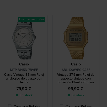
Los más vendidos
Casio
Casio
MTP-B145D-7BVEF
ABL-100WEG-9AEF
Casio Vintage 35 mm Reloj
Vintage 37.9 mm Reloj de
analógico de cuarzo con
aspecto vintage con
fecha
conexión Bluetooth para
smartphone
79,90 €
99,90 €
● En stock
● En stock
Comparar Relojes
Comparar Relojes