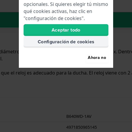
opcionales. Si quieres elegir tú mismo
qué cookies activas, haz clic en
"configuración de cookies".
Añadir al carrito
Aceptar todo
Configuración de cookies
n diámetro de 35 mm y cuenta con una correa de Inox. Dent
Ahora no
l.
a que el reloj es adecuado para la ducha. El reloj viene con 2
B640WD-1AV
4971850965145