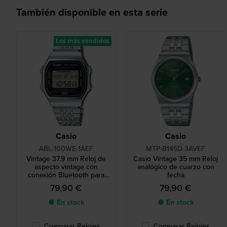
También disponible en esta serie
Los más vendidos
Casio
Casio
ABL-100WE-1AEF
MTP-B145D-3AVEF
Vintage 37.9 mm Reloj de
Casio Vintage 35 mm Reloj
aspecto vintage con
analógico de cuarzo con
conexión Bluetooth para
fecha
smartphone
79,90 €
79,90 €
● En stock
● En stock
Comparar Relojes
Comparar Relojes