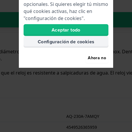
opcionales. Si quieres elegir tú mismo
qué cookies activas, haz clic en
"configuración de cookies".
Añadir al carrito
Aceptar todo
Configuración de cookies
n diámetro de 29.8 mm y cuenta con una correa de Inox. Den
Ahora no
.
a que el reloj es resistente a salpicaduras de agua. El reloj 
AQ-230A-7AMQY
4549526365959