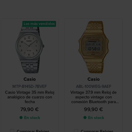
Los más vendidos
Casio
Casio
MTP-B145D-7BVEF
ABL-100WEG-9AEF
Casio Vintage 35 mm Reloj
Vintage 37.9 mm Reloj de
analógico de cuarzo con
aspecto vintage con
fecha
conexión Bluetooth para
smartphone
79,90 €
99,90 €
● En stock
● En stock
Comparar Relojes
Comparar Relojes