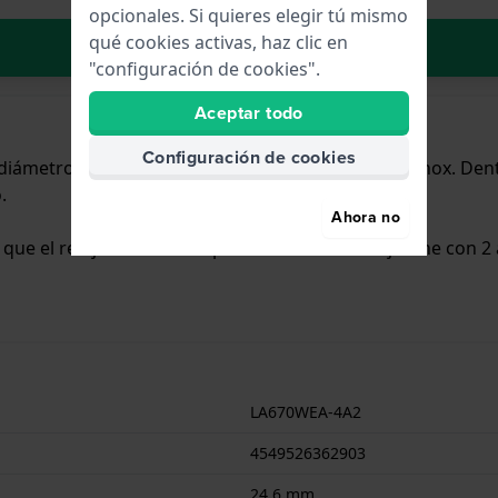
opcionales. Si quieres elegir tú mismo
qué cookies activas, haz clic en
Añadir al carrito
"configuración de cookies".
Aceptar todo
Configuración de cookies
n diámetro de 24.6 mm y cuenta con una correa de Inox. Den
.
Ahora no
a que el reloj es adecuado para la ducha. El reloj viene con 2
LA670WEA-4A2
4549526362903
24.6 mm