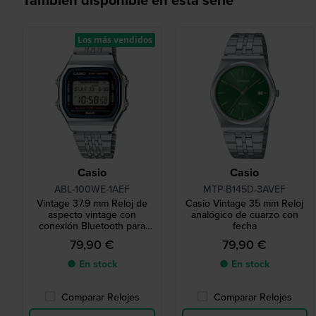
Los más vendidos
Casio
Casio
ABL-100WE-1AEF
MTP-B145D-3AVEF
Vintage 37.9 mm Reloj de
Casio Vintage 35 mm Reloj
aspecto vintage con
analógico de cuarzo con
conexión Bluetooth para
fecha
smartphone
79,90 €
79,90 €
● En stock
● En stock
Comparar Relojes
Comparar Relojes