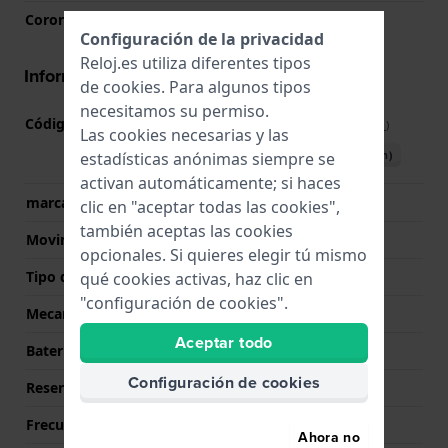
Corona
Corona atornillada
Configuración de la privacidad
Reloj.es utiliza diferentes tipos
Información del movimiento
de
cookies
. Para algunos tipos
necesitamos su permiso.
Código de Movimiento
80.611
(
Ver especificaciones
)
Las cookies necesarias y las
Descargar manual (English)
estadísticas anónimas siempre se
activan automáticamente; si haces
marca del movimiento
ETA
clic en "aceptar todas las cookies",
también aceptas las cookies
Movimiento suizo
Si
opcionales. Si quieres elegir tú mismo
Tipo de pantalla
analógico
qué cookies activas, haz clic en
"configuración de cookies".
Mecanismo
Mecánico Automático
Aceptar todo
Batería
No battery needed
Configuración de cookies
Reserva de poder
80
Frecuencia
21600
Ahora no