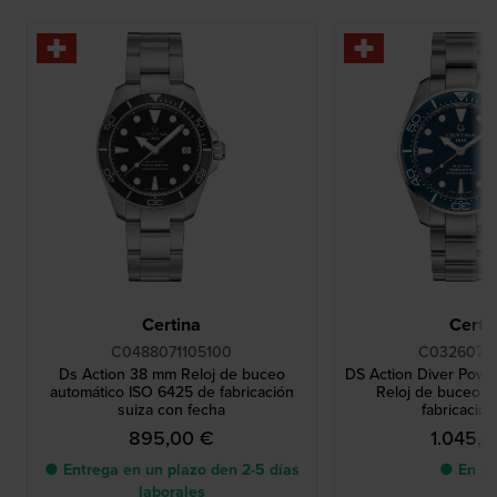
Certina
Certi
C0488071105100
C03260711
Ds Action 38 mm Reloj de buceo
DS Action Diver Pow
automático ISO 6425 de fabricación
Reloj de buceo a
suiza con fecha
fabricación
895,00 €
1.045,
● Entrega en un plazo den 2-5 días
● En st
laborales