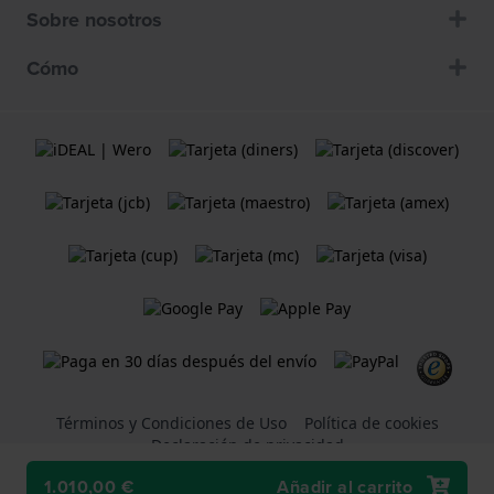
Sobre nosotros
Cómo
Términos y Condiciones de Uso
Política de cookies
Declaración de privacidad
1.010,00 €
Añadir al carrito
Una tienda web
Holland Watch Group B.V.