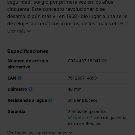
seguridad" surgió por primera vez en los años
cincuenta. Este concepto revolucionario se
desarrolló aún más y - en 1968 - dio lugar a una serie
de relojes automáticos icónicos, de los cuales el DS-2
Powermatic es el descendiente directo. Está
Leer más
impulsado por un movimiento suizo PowerMatic
80.611 con una espiral NIVACHRON ™. La sensación
Especificaciones
retro del reloj se ve reforzada por su caja en forma
de "tortuga" y detalles sutiles, pero refinados, como
Número de artículo
C024.407.18.041.00
la ventana de fecha, que ofrece una funcionalidad
alternativo
práctica, pero se integra perfectamente en el diseño
EAN
7612307148991
refinado. El DS-2 Powermatic es, por supuesto,
resistente al agua 20 ATM, lo que lo convierte en el
Diámetro
40 mm
compañero perfecto en un entorno de ocio, urbano
Resistencia al agua
20 Bar (Buceo)
o más formal.
Garantía
2 años de garantía
gratuito
1 año de garantía
extra en Reloj.es
Ver todas las especificaciones