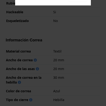
Rubíes
25
Hackeable
Si
Esqueletizado
No
Información Correa
Material correa
Textil
Ancho de correa
20 mm
Ancho de las asas
20 mm
Ancho de correa en la
30 mm
hebilla
Color de correa
Azul
Tipo de cierre
Hebilla