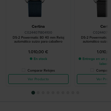
Certina
Certi
C0244071804100
C02440718
DS-2 Powermatic 80 40 mm Reloj
DS-2 Powermatic 8
automático suizo para caballero
automático suizo p
1.010,00 €
1.010,0
● En stock
● Entrega en un pla
labora
Comparar Relojes
Comparar
Ver Producto
Ver Prod