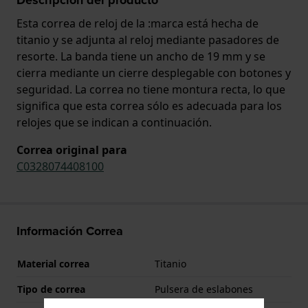
Esta correa de reloj de la :marca está hecha de
titanio y se adjunta al reloj mediante pasadores de
resorte. La banda tiene un ancho de 19 mm y se
cierra mediante un cierre desplegable con botones y
seguridad. La correa no tiene montura recta, lo que
significa que esta correa sólo es adecuada para los
relojes que se indican a continuación.
Correa original para
C0328074408100
Información Correa
Material correa
Titanio
Tipo de correa
Pulsera de eslabones