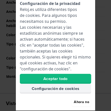
Ancho de correa
19 mm
Configuración de la privacidad
Reloj.es utiliza diferentes tipos
Ancho de las asas
19 mm
de
cookies
. Para algunos tipos
Ancho de correa en la
17 mm
necesitamos su permiso.
hebilla
Las cookies necesarias y las
estadísticas anónimas siempre se
Color de correa
Gris
activan automáticamente; si haces
Tipo de cierre
Cierre desplegable con
clic en "aceptar todas las cookies",
botones y seguridad
también aceptas las cookies
opcionales. Si quieres elegir tú mismo
Color del cierre
Gris
qué cookies activas, haz clic en
Tipo de montaje
Pasadores de resorte
"configuración de cookies".
Montaje Recto
No
Aceptar todo
Configuración de cookies
Ahora no
Visto recientemente