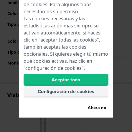
hebilla
de
cookies
. Para algunos tipos
necesitamos su permiso.
Color de correa
Plateado
Las cookies necesarias y las
Tipo de cierre
Cierre desplegable con
estadísticas anónimas siempre se
botones pulsadores
activan automáticamente; si haces
clic en "aceptar todas las cookies",
Color del cierre
Plateado
también aceptas las cookies
Tipo de montaje
Pasadores de resorte
opcionales. Si quieres elegir tú mismo
qué cookies activas, haz clic en
Montaje Recto
No
"configuración de cookies".
Aceptar todo
Configuración de cookies
Visto recientemente
Ahora no