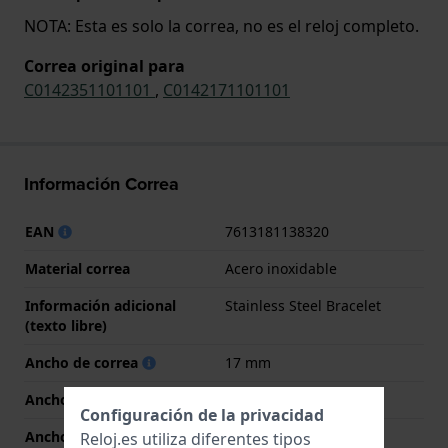
NOTA: Esta es solo la correa, no es el reloj completo.
Correa original para
C0142351101101
,
C0142171101101
Información Correa
EAN
7613181138320
Material correa
Acero inoxidable
Información adicional
Stainless Steel Bracelet
(texto libre)
Ancho de correa
17 mm
Ancho de las asas
17 mm
Configuración de la privacidad
Ancho de correa en la
15 mm
Reloj.es utiliza diferentes tipos