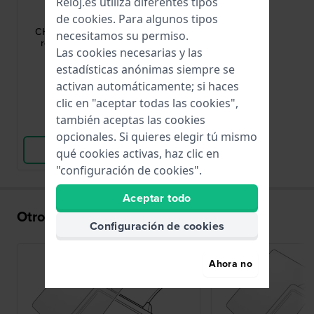
Chaperon
Reloj.es utiliza diferentes tipos
CHG0190000
de
cookies
. Para algunos tipos
CHG0190000 Protector de cristal
necesitamos su permiso.
redondo de 19 mm de diámetro
Las cookies necesarias y las
estadísticas anónimas siempre se
24,99 €
activan automáticamente; si haces
● En stock
clic en "aceptar todas las cookies",
también aceptas las cookies
Comparar Relojes
opcionales. Si quieres elegir tú mismo
Ver Producto
qué cookies activas, haz clic en
"configuración de cookies".
Aceptar todo
Otros también han comprado
Configuración de cookies
Ahora no