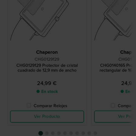
Chaperon
Chape
CHG0129129
CHG0140
CHG0129129 Protector de cristal
CHG0140165 Protect
cuadrado de 12,9 mm de ancho
rectangular de 16
24,99 €
24,99
● En stock
● En st
Comparar Relojes
Comparar
Ver Producto
Ver Prod