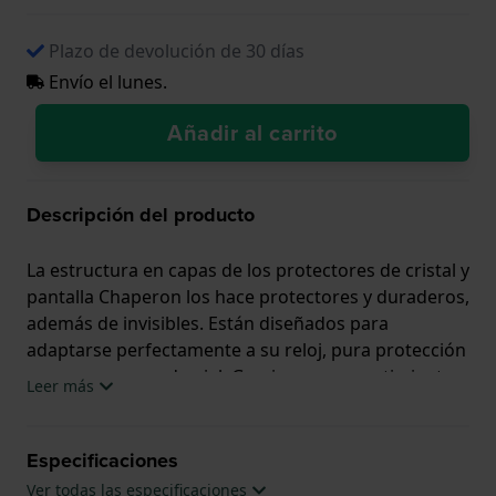
Plazo de devolución de 30 días
Envío el lunes.
Añadir al carrito
Descripción del producto
La estructura en capas de los protectores de cristal y
pantalla Chaperon los hace protectores y duraderos,
además de invisibles. Están diseñados para
adaptarse perfectamente a su reloj, pura protección
como una segunda piel. Gracias a su revestimiento
Leer más
de alta calidad, el protector es resistente a los
arañazos y a la suciedad, y protege su reloj de los
rayos UV.
Especificaciones
Ver todas las especificaciones