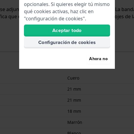
opcionales. Si quieres elegir tú mismo
y se adjunta al reloj mediante pasadores de resorte. La ba
qué cookies activas, haz clic en
ifica que esta correa es adecuada para todos los relojes de 
"configuración de cookies".
Aceptar todo
Configuración de cookies
Ahora no
Cuero
21 mm
21 mm
18 mm
Marrón
Blanco