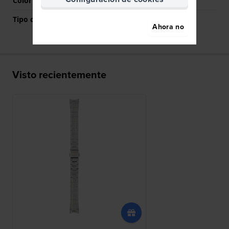
Color del cierre
Plateado
Tipo de montaje
Pasadores de resorte
Ahora no
Visto recientemente