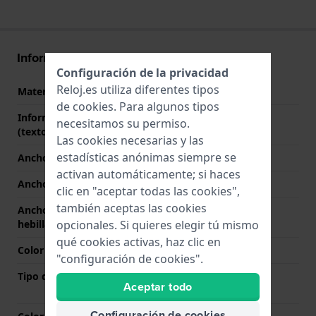
Información Correa
Configuración de la privacidad
Reloj.es utiliza diferentes tipos
Material correa
Acero inoxidable
de
cookies
. Para algunos tipos
Información adicional
Stainless Steel Bracelet
necesitamos su permiso.
(texto libre)
Las cookies necesarias y las
estadísticas anónimas siempre se
Ancho de correa
14 mm
activan automáticamente; si haces
Ancho de las asas
14 mm
clic en "aceptar todas las cookies",
también aceptas las cookies
Ancho de correa en la
12 mm
opcionales. Si quieres elegir tú mismo
hebilla
qué cookies activas, haz clic en
Color de correa
Plateado
"configuración de cookies".
Tipo de cierre
Cierre desplegable con
Aceptar todo
botones pulsadores
Configuración de cookies