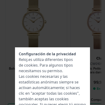
Configuración de la privacidad
Cluse
Clus
Reloj.es utiliza diferentes tipos
CW0101211001
CW010121
de
cookies
. Para algunos tipos
Boho Chic Petite 28 mm Reloj dorado
Boho Chic Petite 
necesitamos su permiso.
de cuarzo para dama
cuarzo para dama 
Las cookies necesarias y las
99,95 €
99,95
estadísticas anónimas siempre se
activan automáticamente; si haces
● En stock
● En st
clic en "aceptar todas las cookies",
también aceptas las cookies
Comparar Relojes
Comparar
opcionales. Si quieres elegir tú mismo