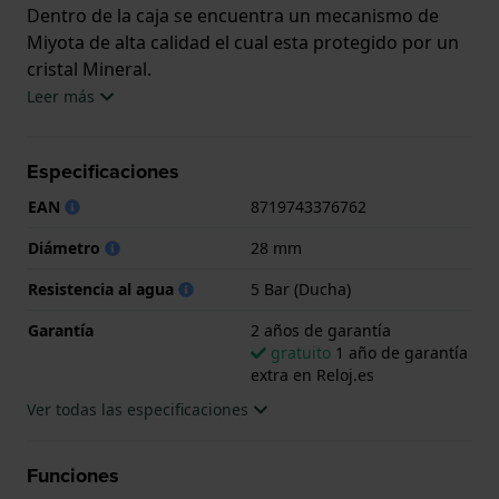
Dentro de la caja se encuentra un mecanismo de
Miyota de alta calidad el cual esta protegido por un
cristal Mineral.
Leer más
El reloj es resistente al agua hasta 5 ATM. Esto
significa que el reloj es adecuado para la ducha. El
Especificaciones
reloj viene con 2 años de garantía.
EAN
8719743376762
.
Diámetro
28 mm
Resistencia al agua
5 Bar (Ducha)
Garantía
2 años de garantía
gratuito
1 año de garantía
extra en Reloj.es
Ver todas las especificaciones
Funciones