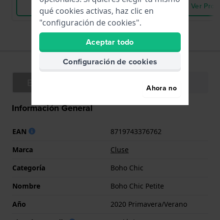
Ver Producto
Ver Prod
qué cookies activas, haz clic en
"configuración de cookies".
Aceptar todo
Configuración de cookies
Especificaciones
Funciones
Ahora no
Información General
EAN
8719743376762
Marca
Cluse
Categoría
Boho Chic
Nombre
Boho Chic Petite
Año
2020 Primavera/Verano