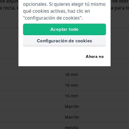
y se adjunta al reloj mediante pasadores con resorte de lib
opcionales. Si quieres elegir tú mismo
 recta, lo que significa que esta correa es adecuada para t
qué cookies activas, haz clic en
"configuración de cookies".
Aceptar todo
Configuración de cookies
8719743376380
Ahora no
Cuero
18 mm
18 mm
16 mm
Marrón
Marrón
Hebilla