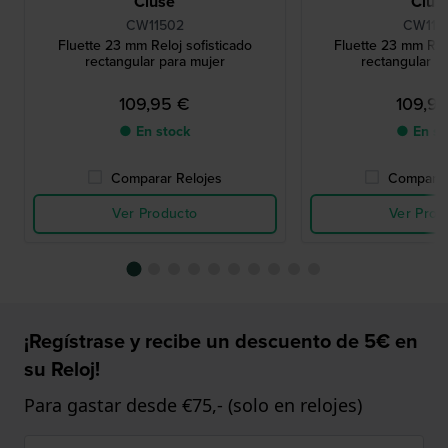
Cluse
Clus
CW11502
CW115
Fluette 23 mm Reloj sofisticado
Fluette 23 mm Relo
rectangular para mujer
rectangular p
109,95 €
109,9
● En stock
● En st
Comparar Relojes
Comparar
Ver Producto
Ver Prod
¡Regístrase y recibe un descuento de 5€ en
su Reloj!
Para gastar desde €75,- (solo en relojes)