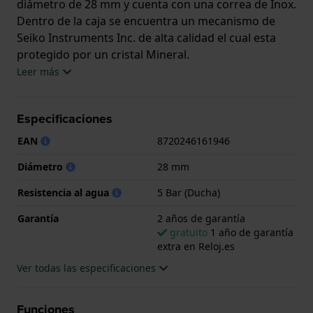
diámetro de 28 mm y cuenta con una correa de Inox.
Dentro de la caja se encuentra un mecanismo de
Seiko Instruments Inc. de alta calidad el cual esta
protegido por un cristal Mineral.
Leer más
El reloj es resistente al agua hasta 5 ATM. Esto
significa que el reloj es adecuado para la ducha. El
Especificaciones
reloj viene con 2 años de garantía.
EAN
8720246161946
.
Diámetro
28 mm
Resistencia al agua
5 Bar (Ducha)
Garantía
2 años de garantía
gratuito
1 año de garantía
extra en Reloj.es
Ver todas las especificaciones
Funciones