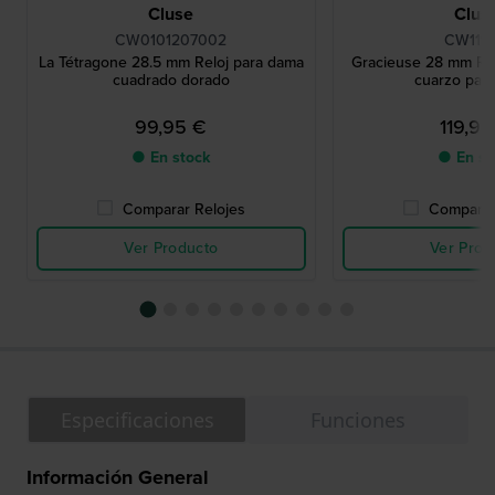
Cluse
Clus
CW0101207002
CW119
La Tétragone 28.5 mm Reloj para dama
Gracieuse 28 mm Re
cuadrado dorado
cuarzo para
99,95 €
119,95
● En stock
● En st
Comparar Relojes
Comparar
Ver Producto
Ver Prod
Especificaciones
Funciones
Información General