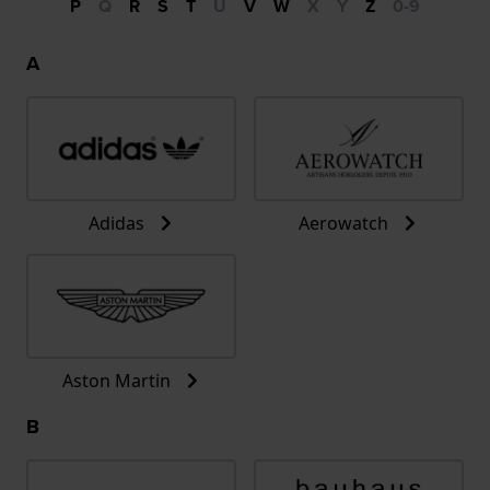
P
Q
R
S
T
U
V
W
X
Y
Z
0-9
A
Adidas
Aerowatch
Aston Martin
B