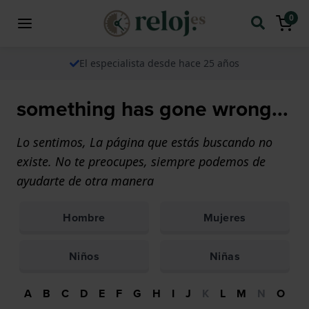
0
El especialista desde hace 25 años
something has gone wrong...
Lo sentimos, La página que estás buscando no
existe. No te preocupes, siempre podemos de
ayudarte de otra manera
Hombre
Mujeres
Niños
Niñas
A
B
C
D
E
F
G
H
I
J
K
L
M
N
O