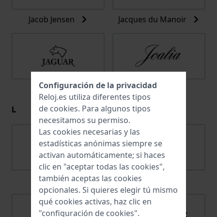
Jacob Jensen
Jacques du Manoir
Configuración de la privacidad
Jaguar
Joalia
Reloj.es utiliza diferentes tipos
L
de
cookies
. Para algunos tipos
necesitamos su permiso.
Las cookies necesarias y las
estadísticas anónimas siempre se
activan automáticamente; si haces
clic en "aceptar todas las cookies",
también aceptas las cookies
Lacoste
Ligure
opcionales. Si quieres elegir tú mismo
qué cookies activas, haz clic en
"configuración de cookies".