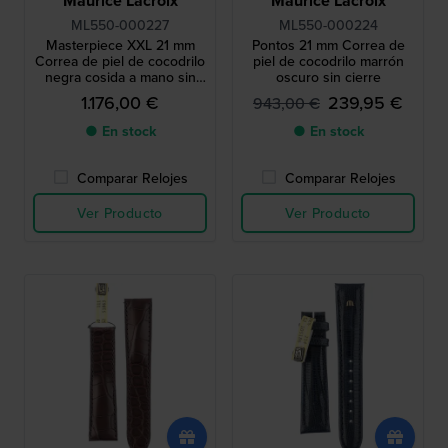
Maurice Lacroix
Maurice Lacroix
ML550-000227
ML550-000224
Masterpiece XXL 21 mm
Pontos 21 mm Correa de
Correa de piel de cocodrilo
piel de cocodrilo marrón
negra cosida a mano sin
oscuro sin cierre
cierre
1.176,00 €
239,95 €
943,00 €
● En stock
● En stock
Comparar Relojes
Comparar Relojes
Ver Producto
Ver Producto