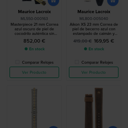
Maurice Lacroix
Maurice Lacroix
ML550-000163
ML800-005040
Masterpiece 21 mm Correa
Aikon XS 23 mm Correa de
azul oscuro de piel de
piel de becerro azul con
cocodrilo auténtica sin
estampado de caimán y
cierre
logo plateado sin hebilla
852,00 €
169,95 €
419,00 €
● En stock
● En stock
Comparar Relojes
Comparar Relojes
Ver Producto
Ver Producto