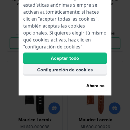
auténtico sin hebilla
auténtico sin hebilla
estadísticas anónimas siempre se
465,00 €
465,00 €
activan automáticamente; si haces
clic en "aceptar todas las cookies",
● En stock
● En stock
también aceptas las cookies
opcionales. Si quieres elegir tú mismo
Comparar Relojes
Comparar Relojes
qué cookies activas, haz clic en
Ver Producto
Ver Producto
"configuración de cookies".
Aceptar todo
Configuración de cookies
Ahora no
Maurice Lacroix
Maurice Lacroix
ML640-000038
ML600-000026