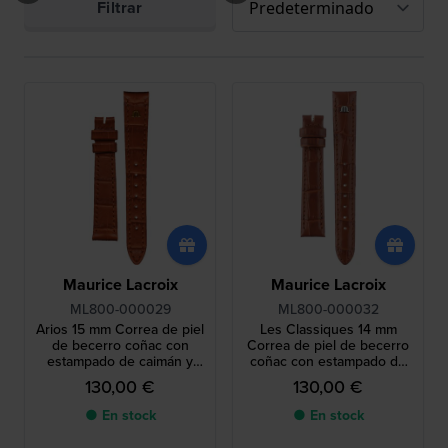
Filtrar
Maurice Lacroix
Maurice Lacroix
ML800-000029
ML800-000032
Arios 15 mm Correa de piel
Les Classiques 14 mm
de becerro coñac con
Correa de piel de becerro
estampado de caimán y
coñac con estampado de
logo dorado sin hebilla
caimán y logo plateado sin
130,00 €
130,00 €
hebilla
● En stock
● En stock