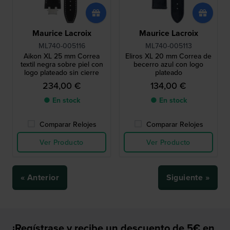
Maurice Lacroix
Maurice Lacroix
ML740-005116
ML740-005113
Aikon XL 25 mm Correa
Eliros XL 20 mm Correa de
textil negra sobre piel con
becerro azul con logo
logo plateado sin cierre
plateado
234,00 €
134,00 €
● En stock
● En stock
Comparar Relojes
Comparar Relojes
Ver Producto
Ver Producto
« Anterior
Siguiente »
¡Regístrase y recibe un descuento de 5€ en