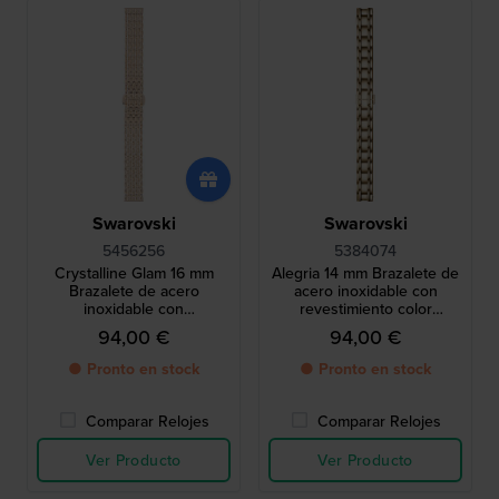
Swarovski
Swarovski
5456256
5384074
Crystalline Glam 16 mm
Alegria 14 mm Brazalete de
Brazalete de acero
acero inoxidable con
inoxidable con
revestimiento color
revestimiento PVD dorado
champán
94,00 €
94,00 €
rosa
● Pronto en stock
● Pronto en stock
Comparar Relojes
Comparar Relojes
Ver Producto
Ver Producto