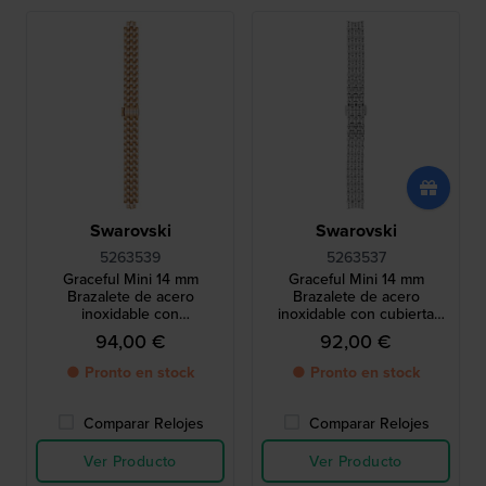
Swarovski
Swarovski
5263539
5263537
Graceful Mini 14 mm
Graceful Mini 14 mm
Brazalete de acero
Brazalete de acero
inoxidable con
inoxidable con cubierta
revestimiento PVD dorado
plateada
94,00 €
92,00 €
rosa
● Pronto en stock
● Pronto en stock
Comparar Relojes
Comparar Relojes
Ver Producto
Ver Producto