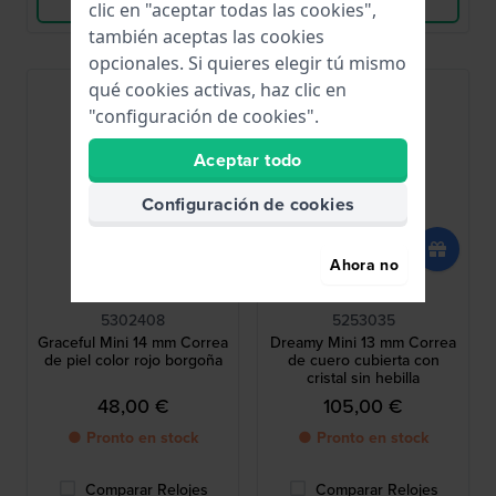
Ver Producto
Ver Producto
clic en "aceptar todas las cookies",
también aceptas las cookies
opcionales. Si quieres elegir tú mismo
qué cookies activas, haz clic en
"configuración de cookies".
Aceptar todo
Configuración de cookies
Ahora no
Swarovski
Swarovski
5302408
5253035
Graceful Mini 14 mm Correa
Dreamy Mini 13 mm Correa
de piel color rojo borgoña
de cuero cubierta con
cristal sin hebilla
48,00 €
105,00 €
● Pronto en stock
● Pronto en stock
Comparar Relojes
Comparar Relojes