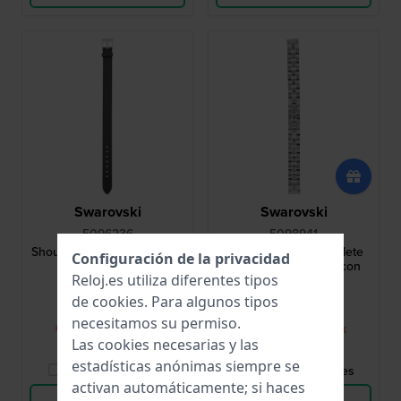
Swarovski
Swarovski
5096236
5098941
Shourouk 14 mm Correa de
Daytime 14 mm Brazalete
Configuración de la privacidad
piel color negro
de acero inoxidable con
Reloj.es utiliza diferentes tipos
cubierta plateada
31,00 €
99,00 €
de
cookies
. Para algunos tipos
necesitamos su permiso.
● Pronto en stock
● Pronto en stock
Las cookies necesarias y las
estadísticas anónimas siempre se
Comparar Relojes
Comparar Relojes
activan automáticamente; si haces