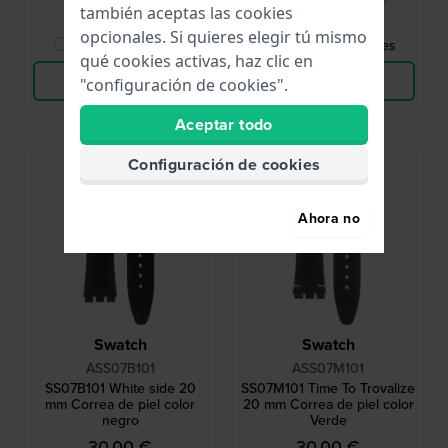
también aceptas las cookies
opcionales. Si quieres elegir tú mismo
Comparar Relojes
Comparar Relojes
qué cookies activas, haz clic en
Ver Producto
Ver Producto
"configuración de cookies".
Aceptar todo
Configuración de cookies
Ahora no
Swatch
Swatch
ASS07B101
ASS07M101
SS07B101 White side 20
SS07M101 Time To Trovalize
mm Correa de piel color
20 mm Correa de piel color
negro
Verde
30,00 €
30,00 €