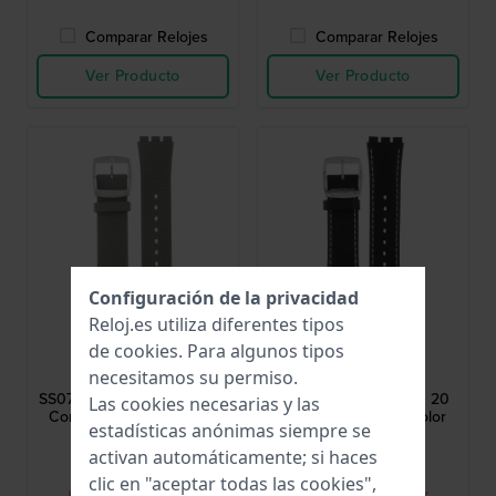
Comparar Relojes
Comparar Relojes
Ver Producto
Ver Producto
Configuración de la privacidad
Reloj.es utiliza diferentes tipos
Swatch
Swatch
de
cookies
. Para algunos tipos
ASS07S103
ASS07S118
necesitamos su permiso.
SS07S103 Skinearth 20 mm
SS07S118 Smart Stitch 20
Las cookies necesarias y las
Correa de silicona verde
mm Correa de piel color
estadísticas anónimas siempre se
negro
activan automáticamente; si haces
30,00 €
30,00 €
clic en "aceptar todas las cookies",
● Pronto en stock
● Pronto en stock