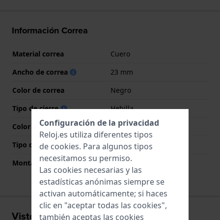
Información Correa
Material correa
Cuero
Ancho de correa
23 mm
Color de correa
Negro
Tipo de cierre
Hebilla
Configuración de la privacidad
Color del cierre
Oro rosado
Reloj.es utiliza diferentes tipos
Tipo de montaje
Tornillos
de
cookies
. Para algunos tipos
necesitamos su permiso.
Montaje Recto
No
Las cookies necesarias y las
estadísticas anónimas siempre se
activan automáticamente; si haces
clic en "aceptar todas las cookies",
Visto recientemente
también aceptas las cookies