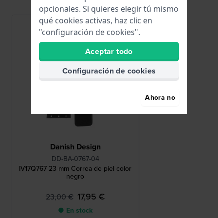
opcionales. Si quieres elegir tú mismo
qué cookies activas, haz clic en
"configuración de cookies".
Aceptar todo
Configuración de cookies
Ahora no
Danish Design
DD-BA-0767-04
IV17Q767 23 mm Correa de piel color
negro
17,95 €
23,00 €
● En stock