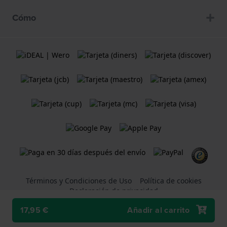
Cómo
Términos y Condiciones de Uso
Política de cookies
Declaración de privacidad
17,95 €
Añadir al carrito
Una tienda web
Holland Watch Group B.V.