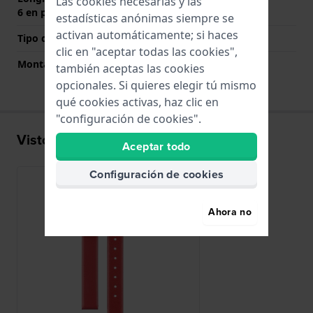
Las cookies necesarias y las
6 en punto (mm)
estadísticas anónimas siempre se
activan automáticamente; si haces
Tipo de montaje
Pasadores de resorte
clic en "aceptar todas las cookies",
Montaje Recto
Si
también aceptas las cookies
opcionales. Si quieres elegir tú mismo
qué cookies activas, haz clic en
"configuración de cookies".
Visto recientemente
Aceptar todo
Configuración de cookies
Ahora no