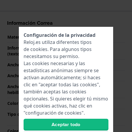
Información Correa
Configuración de la privacidad
Material correa
Acero inoxidable
Reloj.es utiliza diferentes tipos
Información adicional
Stainless Steel Bracelet
de
cookies
. Para algunos tipos
(texto libre)
necesitamos su permiso.
Las cookies necesarias y las
Ancho de correa
23 mm
estadísticas anónimas siempre se
Ancho de las asas
23 mm
activan automáticamente; si haces
clic en "aceptar todas las cookies",
Ancho de correa en la
20 mm
también aceptas las cookies
hebilla
opcionales. Si quieres elegir tú mismo
Color de correa
Plateado
qué cookies activas, haz clic en
"configuración de cookies".
Tipo de cierre
Cierre de mariposa con
botones
Aceptar todo
Color del cierre
Plateado