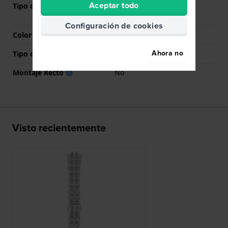
Aceptar todo
Tipo de cierre
Cierre de mariposa con
botones
Configuración de cookies
Color del cierre
Plateado
Ahora no
Tipo de montaje
Tornillo de montura
Montaje Recto
No
Visto recientemente