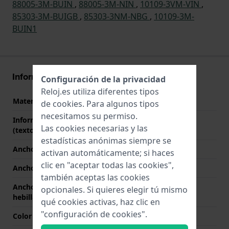
88005-3M-BUIN
,
88005-3M-NIN
,
10109-3VM-VIN
,
85303-3M-BUIGB
,
85303-3NM-NBG
,
10109-3M-
BUIN1
Información Correa
Configuración de la privacidad
Reloj.es utiliza diferentes tipos
Material correa
Acero inoxidable
de
cookies
. Para algunos tipos
necesitamos su permiso.
Información adicional
Stainless Steel Bracelet
Las cookies necesarias y las
(texto libre)
estadísticas anónimas siempre se
Ancho de correa
24 mm
activan automáticamente; si haces
clic en "aceptar todas las cookies",
Ancho de las asas
12 mm
también aceptas las cookies
Ancho de correa en la
20 mm
opcionales. Si quieres elegir tú mismo
hebilla
qué cookies activas, haz clic en
"configuración de cookies".
Color de correa
Plateado